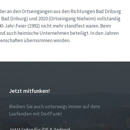
lder an den Ortseingängen aus den Richtungen Bad Driburg
g Bad Driburg) und 2010 (Ortseingang Nieheim) vollständig
00-Jahr-Feier (1992) nicht mehr standfest waren. Beim
und auch heimische Unternehmen beteiligt. In den Jahren
Patenschaften übernommen worden.
Jetzt mitfunken!
Bleiben Sie auch unterwegs immer auf dem
Laufenden mit DorfFunk!
Jetzt laden für iOS & Android