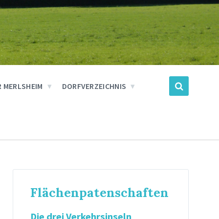
 MERLSHEIM
DORFVERZEICHNIS
Flächenpatenschaften
Die drei Verkehrsinseln