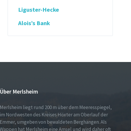
Liguster-Hecke
Alois’s Bank
Über Merlsheim
Merlsheim liegt rund 200 m über dem Meeresspiegel,
im Nordwesten des Kreises Höxter am Oberlauf der
Emmer, umgeben von bewaldeten Berghängen. Als
Wappen hat Merlsheim eine Amsel und wird daher oft