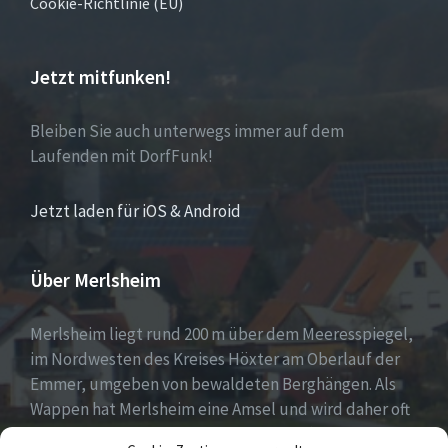
Cookie-Richtlinie (EU)
Jetzt mitfunken!
Bleiben Sie auch unterwegs immer auf dem
Laufenden mit DorfFunk!
Jetzt laden für iOS & Android
Über Merlsheim
Merlsheim liegt rund 200 m über dem Meeresspiegel,
im Nordwesten des Kreises Höxter am Oberlauf der
Emmer, umgeben von bewaldeten Berghängen. Als
Wappen hat Merlsheim eine Amsel und wird daher oft
auch liebevoll das Amseldorf genannt. (Merle = Amsel