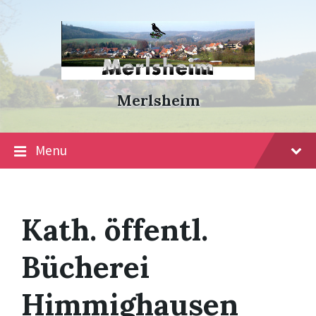
Skip
Skip
Skip
to
to
to
content
main
footer
navigation
Merlsheim
Menu
Kath. öffentl.
Bücherei
Himmighausen