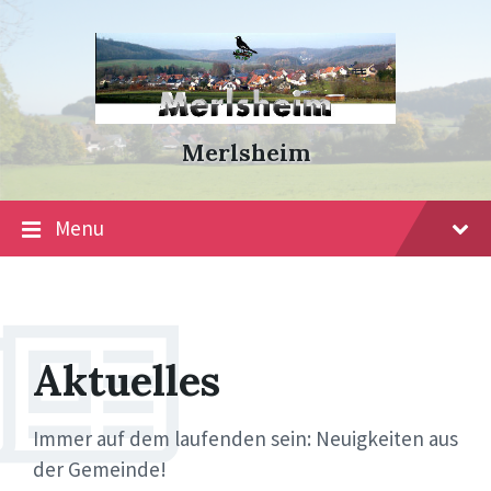
Skip
Skip
Skip
to
to
to
content
main
footer
navigation
Merlsheim
Menu
Aktuelles
Immer auf dem laufenden sein: Neuigkeiten aus
der Gemeinde!