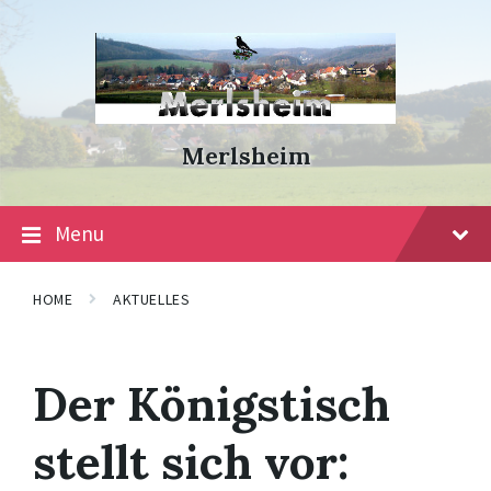
Skip
Skip
Skip
to
to
to
content
main
footer
navigation
Merlsheim
Menu
HOME
AKTUELLES
Der Königstisch
stellt sich vor: