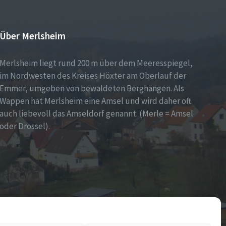
Über Merlsheim
Merlsheim liegt rund 200 m über dem Meeresspiegel,
im Nordwesten des Kreises Höxter am Oberlauf der
Emmer, umgeben von bewaldeten Berghängen. Als
Wappen hat Merlsheim eine Amsel und wird daher oft
auch liebevoll das Amseldorf genannt. (Merle = Amsel
oder Drossel).