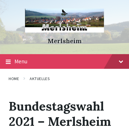
Skip
Skip
Skip
to
to
to
content
main
footer
navigation
Merlsheim
Menu
HOME
AKTUELLES
Bundestagswahl
2021 – Merlsheim