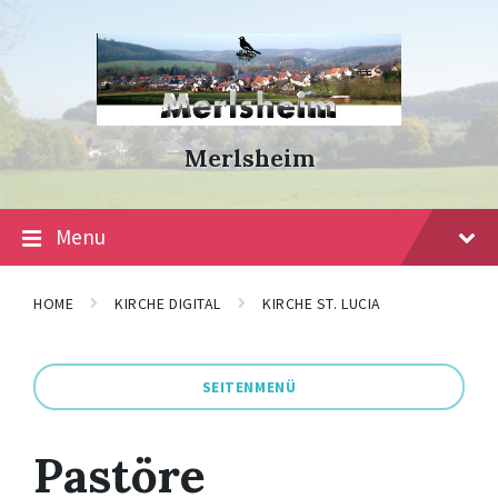
Skip
Skip
Skip
to
to
to
content
main
footer
navigation
Merlsheim
Menu
HOME
KIRCHE DIGITAL
KIRCHE ST. LUCIA
SEITENMENÜ
Pastöre