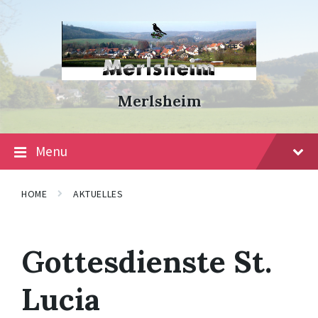
Skip
Skip
Skip
to
to
to
content
main
footer
navigation
Merlsheim
Menu
HOME
AKTUELLES
Gottesdienste St.
Lucia