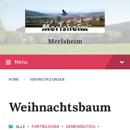
Skip
Skip
Skip
to
to
to
content
main
footer
navigation
Merlsheim
Menu
HOME
VERANSTALTUNGEN
Weihnachtsbaum
ALLE
FORTBILDUNG
GEMEINNÜTZIG