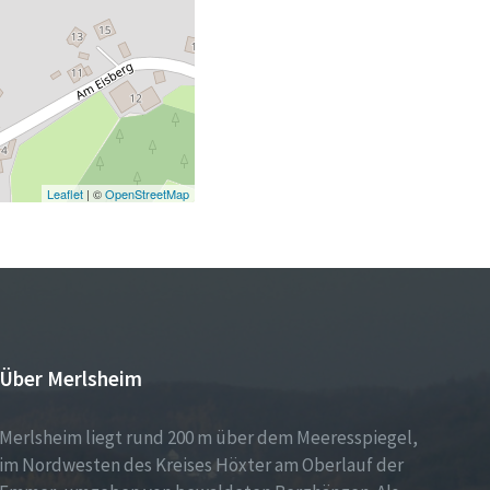
Leaflet
| ©
OpenStreetMap
Über Merlsheim
Merlsheim liegt rund 200 m über dem Meeresspiegel,
im Nordwesten des Kreises Höxter am Oberlauf der