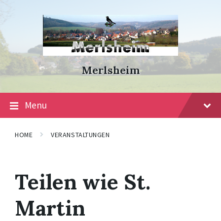
Skip
Skip
Skip
to
to
to
content
main
footer
navigation
Merlsheim
Menu
HOME
VERANSTALTUNGEN
Teilen wie St.
Martin