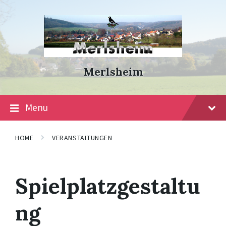
Skip
Skip
Skip
to
to
to
content
main
footer
navigation
Merlsheim
Menu
HOME
VERANSTALTUNGEN
Spielplatzgestaltu
ng