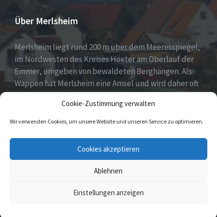
Über Merlsheim
Merlsheim liegt rund 200 m über dem Meeresspiegel,
im Nordwesten des Kreises Höxter am Oberlauf der
Emmer, umgeben von bewaldeten Berghängen. Als
Wappen hat Merlsheim eine Amsel und wird daher oft
auch liebevoll das Amseldorf genannt. (Merle = Amsel
Cookie-Zustimmung verwalten
oder Drossel).
Wir verwenden Cookies, um unsere Website und unseren Service zu optimieren.
E-
Facebook
Twitter
Cookies akzeptieren
Mail
Ablehnen
© 2026 Merlsheim
Einstellungen anzeigen