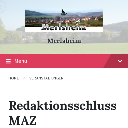
Skip
Skip
Skip
to
to
to
content
main
footer
navigation
Merlsheim
Menu
HOME
VERANSTALTUNGEN
Redaktionsschluss
MAZ