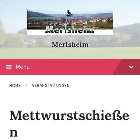
Skip
Skip
Skip
to
to
to
content
main
footer
navigation
Merlsheim
Menu
HOME
VERANSTALTUNGEN
Mettwurstschieße
n