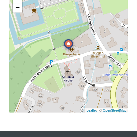
−
Leaflet
| ©
OpenStreetMap