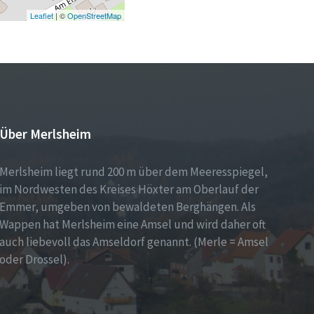
Leaflet
| ©
OpenStreetMap
Über Merlsheim
Merlsheim liegt rund 200 m über dem Meeresspiegel,
im Nordwesten des Kreises Höxter am Oberlauf der
Emmer, umgeben von bewaldeten Berghängen. Als
Wappen hat Merlsheim eine Amsel und wird daher oft
auch liebevoll das Amseldorf genannt. (Merle = Amsel
oder Drossel).