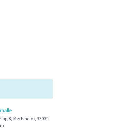
rhalle
ing 8, Merlsheim, 33039
im