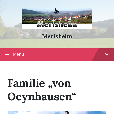
Skip
Skip
Skip
to
to
to
content
main
footer
navigation
Merlsheim
Menu
Familie „von
Oeynhausen“