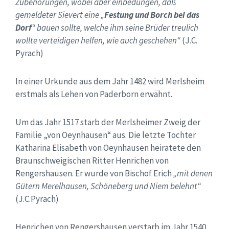
Zubehörungen, wobei aber einbedungen, daß
gemeldeter Sievert eine „
Festung und Borch bei das
Dorf
“ bauen sollte, welche ihm seine Brüder treulich
wollte verteidigen helfen, wie auch geschehen“
(J.C.
Pyrach)
In einer Urkunde aus dem Jahr 1482 wird Merlsheim
erstmals als Lehen von Paderborn erwähnt.
Um das Jahr 1517 starb der Merlsheimer Zweig der
Familie „von Oeynhausen“ aus. Die letzte Tochter
Katharina Elisabeth von Oeynhausen heiratete den
Braunschweigischen Ritter Henrichen von
Rengershausen. Er wurde von Bischof Erich
„mit denen
Gütern Merelhausen, Schöneberg und Niem belehnt“
(J.C.Pyrach)
Henrichen von Rengershausen verstarb im Jahr 1540